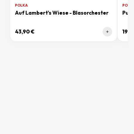
POLKA
POLK
Auf Lambert's Wiese - Blasorchester
Pura
43,90 €
19,9