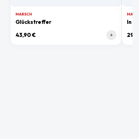
MARSCH
MARS
Glückstreffer
In F
43,90 €
29,9