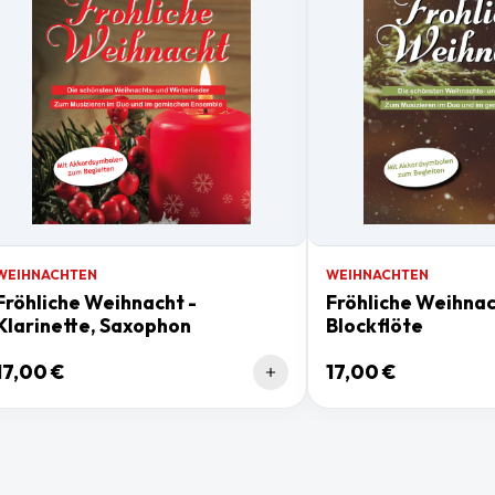
WEIHNACHTEN
WEIHNACHTEN
Fröhliche Weihnacht -
Fröhliche Weihnac
Klarinette, Saxophon
Blockflöte
17,00 €
17,00 €