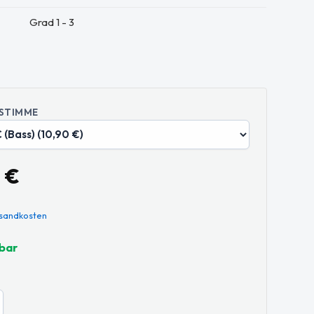
Grad 1 - 3
 STIMME
€
rsandkosten
rbar