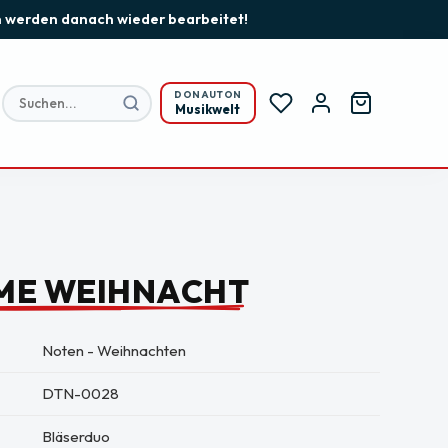
gen werden danach wieder bearbeitet!
DONAUTON
Musikwelt
ME WEIHNACHT
Noten - Weihnachten
DTN-0028
Bläserduo