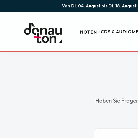
Von Di. 04. August bis Di. 18. Augu
CDS & AUDIO
ME
NOTEN
Haben Sie Fragen