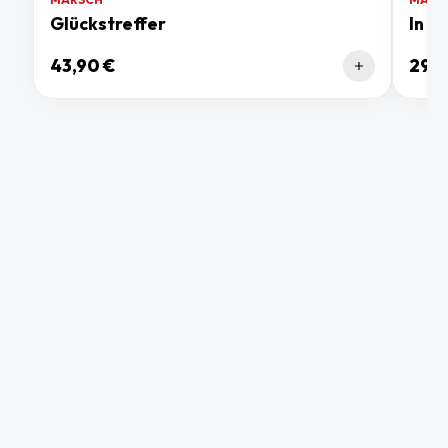
Glückstreffer
In F
43,90 €
29,9