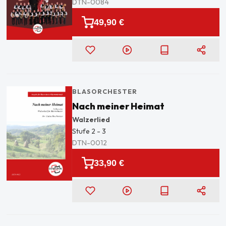
DTN-0084
49,90 €
BLASORCHESTER
Nach meiner Heimat
Walzerlied
Stufe
2 - 3
DTN-0012
33,90 €