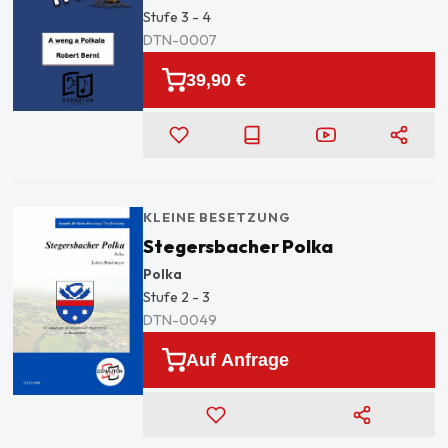
Stufe
3 - 4
DTN-0007
39,90 €
KLEINE BESETZUNG
Stegersbacher Polka
Polka
Stufe
2 - 3
DTN-0049
Auf Anfrage