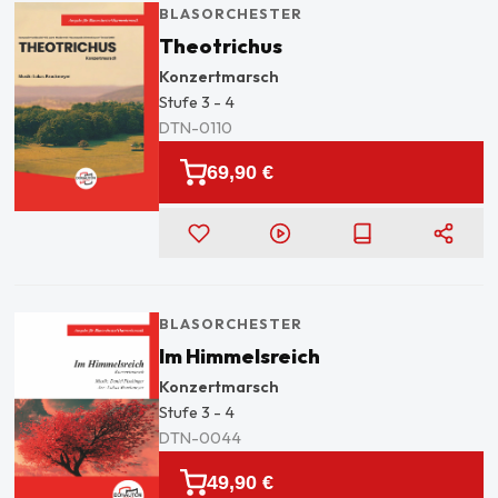
BLASORCHESTER
Theotrichus
Konzertmarsch
Stufe
3 - 4
DTN-0110
69,90 €
BLASORCHESTER
Im Himmelsreich
Konzertmarsch
Stufe
3 - 4
DTN-0044
49,90 €