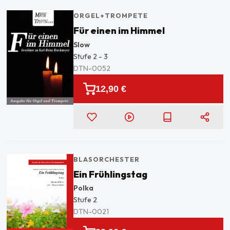
ORGEL+TROMPETE
Für einen im Himmel
Slow
Stufe
2 - 3
DTN-0052
12,90 €
BLASORCHESTER
Ein Frühlingstag
Polka
Stufe
2
DTN-0021