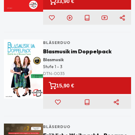
33,90 €
BLÄSERDUO
Blasmusik im Doppelpack
Blasmusik
Stufe
1 - 3
DTN-0035
15,90 €
BLÄSERDUO