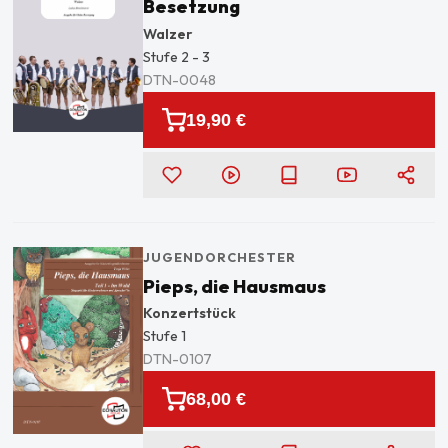
Besetzung
Walzer
Stufe
2 - 3
DTN-0048
19,90 €
JUGENDORCHESTER
Pieps, die Hausmaus
Konzertstück
Stufe
1
DTN-0107
68,00 €