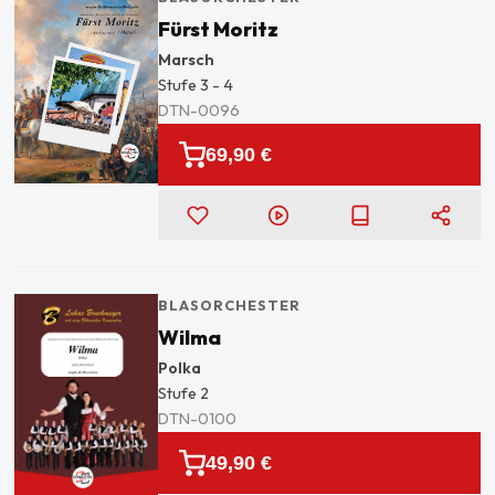
Fürst Moritz
Marsch
Stufe
3 - 4
DTN-0096
69,90 €
BLASORCHESTER
Wilma
Polka
Stufe
2
DTN-0100
49,90 €