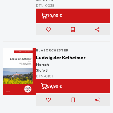
DTN-0038
10,90 €
BLASORCHESTER
Ludwig der Kelheimer
Marsch
Stufe
3
DTN-0101
59,90 €