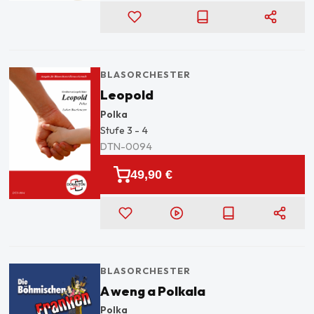
BLASORCHESTER
Leopold
Polka
Stufe
3 - 4
DTN-0094
49,90 €
BLASORCHESTER
A weng a Polkala
Polka