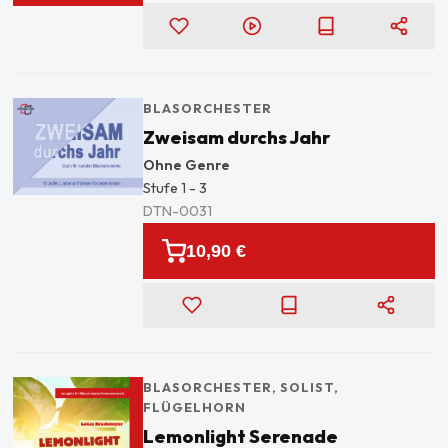
BLASORCHESTER
Zweisam durchs Jahr
Ohne Genre
Stufe
1 - 3
DTN-0031
10,90 €
BLASORCHESTER, SOLIST
,
FLÜGELHORN
Lemonlight Serenade