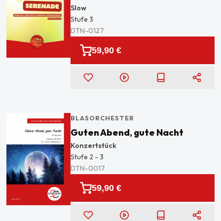
Slow
Stufe
3
DTN-0127
59,90 €
BLASORCHESTER
Guten Abend, gute Nacht
Konzertstück
Stufe
2 - 3
DTN-0017
59,90 €