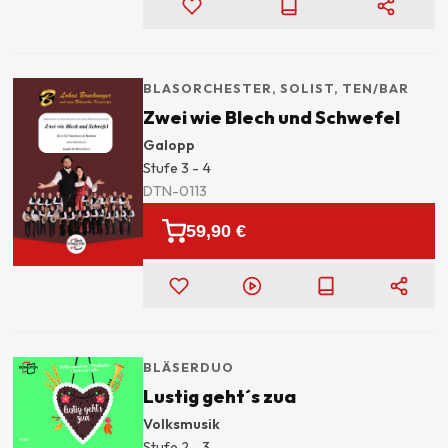
BLASORCHESTER, SOLIST
, TEN/BAR
Zwei wie Blech und Schwefel
Galopp
Stufe
3 - 4
DTN-0113
59,90 €
BLÄSERDUO
Lustig geht´s zua
Volksmusik
Stufe
2 - 3