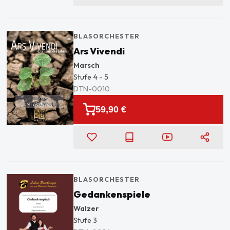
BLASORCHESTER
Ars Vivendi
Marsch
Stufe
4 - 5
DTN-0010
59,90 €
BLASORCHESTER
Gedankenspiele
Walzer
Stufe
3