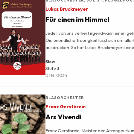
brandaktueller Konzertmarsch, zu hören 
Music Family -BlasmusikHeimat”.
Lukas Bruckmeyer
Für einen im Himmel
Jeder von uns verliert irgendwann einen ge
Die unendliche Traurigkeit lässt sich am alle
ausdrücken. So hat Lukas Bruckmeyer sein
dieses Stück gewidmet.&nbsp;„Für einen im 
ein&nbsp;gefühlvolles Solo für Flügelhorn o
Slow
Stufe
3
erhältlich auch in einer leichteren Version ei
DTN-0034
Erleichterung gilt vor allem für den Solisten, 
erleichterte Fassung in klingend Ges-Dur.
BLASORCHESTER
Franz Gerstbrein
Ars Vivendi
Franz Gerstbrein, Meister der Arrangeurkun