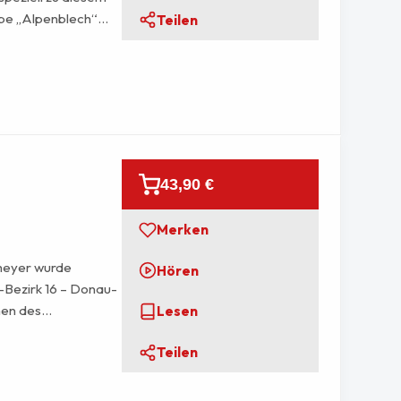
pe „Alpenblech“
Teilen
tzung in den
43,90 €
Merken
meyer wurde
Hören
M-Bezirk 16 – Donau-
men des
Lesen
cher Liedermarsch
Teilen
d ein singbares Trio
hieren. Der
 klanglichen