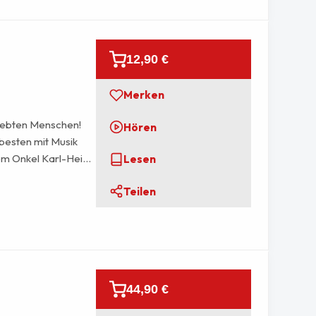
nt, traditionell
 Marschrepertoire.
12,90 €
Merken
liebten Menschen!
Hören
rbesten mit Musik
em Onkel Karl-Heinz
Lesen
o für Flügelhorn oder
Teilen
g – ideal für
44,90 €