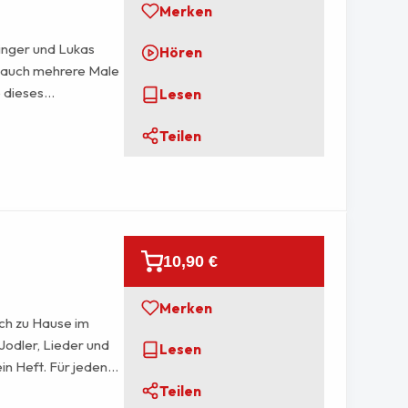
Merken
hinger und Lukas
Hören
r auch mehrere Male
e dieses
Lesen
il mit den letzten
Teilen
 Zwischenhalt und
Trio zeigt auf, was
teht, früh Morgens
sieht.
10,90 €
Merken
ch zu Hause im
Jodler, Lieder und
Lesen
n Heft. Für jeden
prechende Stück
Teilen