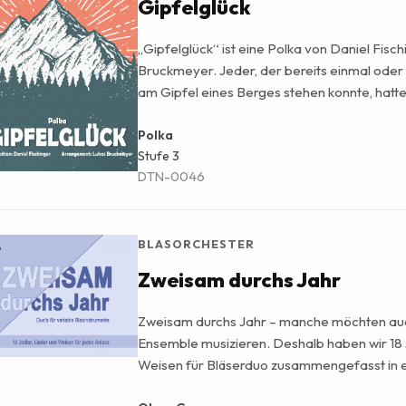
Gipfelglück
„Gipfelglück“ ist eine Polka von Daniel Fisc
Bruckmeyer. Jeder, der bereits einmal ode
am Gipfel eines Berges stehen konnte, hatt
Glücksgefühl. Das Stück beginnt im ersten Te
Metern des Aufstiegs Richtung Spitze – mit
Polka
Stufe
3
kurzer Verschnaufpause im zweiten Teil. Das 
DTN-0046
man fühlt, wenn man wirklich an der Spitze s
und das wunderbare Bergpanorama vor sich 
BLASORCHESTER
Zweisam durchs Jahr
Zweisam durchs Jahr – manche möchten au
Ensemble musizieren. Deshalb haben wir 18 
Weisen für Bläserduo zusammengefasst in ei
Anlass und zu jeder Jahreszeit ist das ents