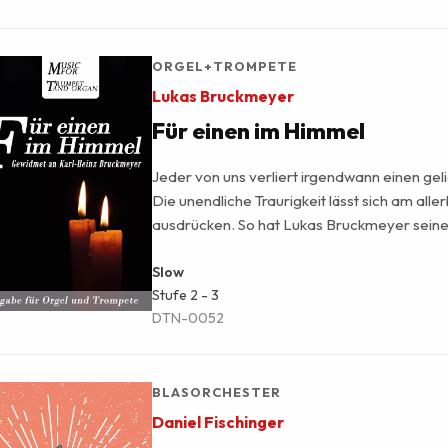
Aushängeschild der Region geworden. Charma
und voller Lokalkolorit – ein Muss für jedes
ORGEL+TROMPETE
Lukas Bruckmeyer
Für einen im Himmel
Jeder von uns verliert irgendwann einen ge
Die unendliche Traurigkeit lässt sich am alle
ausdrücken. So hat Lukas Bruckmeyer sein
dieses Stück gewidmet. Ein gefühlvolles Sol
Tenorhorn, hier arrangiert mit Orgelbegleitun
Slow
Stufe
2 - 3
kirchliche aber auch weltliche Anlässe!
DTN-0052
BLASORCHESTER
Daniel Fischinger