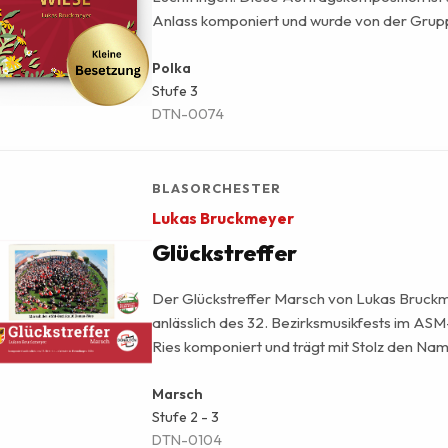
Anlass komponiert und wurde von der Grup
uraufgeführt! Hier halten Sie die kleine Bese
Händen.
Polka
Stufe
3
DTN-0074
BLASORCHESTER
Lukas Bruckmeyer
Glückstreffer
Der Glückstreffer Marsch von Lukas Bruck
anlässlich des 32. Bezirksmusikfests im AS
Ries komponiert und trägt mit Stolz den Na
Landkreismottos „Glückstreffer“. Als typis
besticht er durch eine eingängige Melodie un
Marsch
Stufe
2 - 3
mit Text – ideal zum Mitsingen und Mitmarsc
DTN-0104
Lieblingsmarsch des Landrats ist längst zum