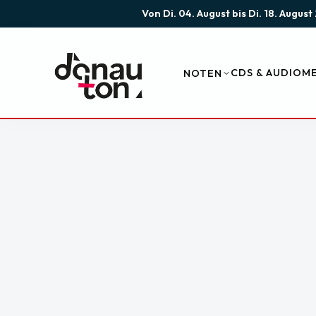
Von Di. 04. August bis Di. 18. Augu
CDS & AUDIO
ME
NOTEN