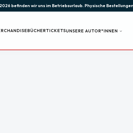
st 2026 befinden wir uns im Betriebsurlaub. Physische Bestellun
RCHANDISE
BÜCHER
TICKETS
UNSERE AUTOR*INNEN