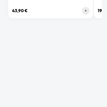
43,90 €
19,9