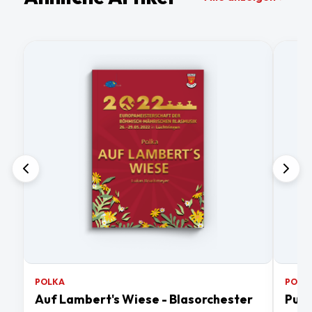
POLKA
POLK
Auf Lambert's Wiese - Blasorchester
Pura